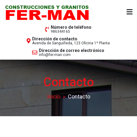
Saltar
al
contenido
Fer-Man
Construcciones y Granitos
Número de teléfono
986344165
Dirección de contacto
Avenida de Sanguiñeda, 123 Oficina 1º Planta
Dirección de correo electrónico
info@fer-man.com
Contacto
Inicio
Contacto